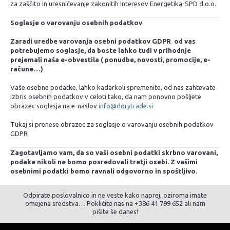
za zaščito in uresničevanje zakonitih interesov Energetika-SPD d.o.o.
Soglasje o varovanju osebnih podatkov
Zaradi uredbe varovanja osebni podatkov GDPR od vas
potrebujemo soglasje, da boste lahko tudi v prihodnje
prejemali naša e-obvestila ( ponudbe, novosti, promocije, e-
račune…)
Vaše osebne podatke, lahko kadarkoli spremenite, od nas zahtevate
izbris osebnih podatkov v celoti tako, da nam ponovno pošljete
obrazec soglasja na e-naslov
info@dorytrade.si
Tukaj si prenese obrazec za soglasje o varovanju osebnih podatkov
GDPR
Zagotavljamo vam, da so vaši osebni podatki skrbno varovani,
podake nikoli ne bomo posredovali tretji osebi. Z vašimi
osebnimi podatki bomo ravnali odgovorno in spoštljivo.
Odpirate poslovalnico in ne veste kako naprej, oziroma imate
omejena sredstva… Pokličite nas na +386 41 799 652 ali nam
pišite še danes!