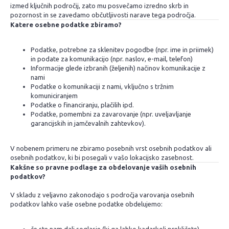
izmed ključnih področij, zato mu posvečamo izredno skrb in
pozornost in se zavedamo občutljivosti narave tega področja.
Katere osebne podatke zbiramo?
Podatke, potrebne za sklenitev pogodbe (npr. ime in priimek)
in podate za komunikacijo (npr. naslov, e-mail, telefon)
Informacije glede izbranih (željenih) načinov komunikacije z
nami
Podatke o komunikaciji z nami, vključno s tržnim
komuniciranjem
Podatke o financiranju, plačilih ipd.
Podatke, pomembni za zavarovanje (npr. uveljavljanje
garancijskih in jamčevalnih zahtevkov).
V nobenem primeru ne zbiramo posebnih vrst osebnih podatkov ali
osebnih podatkov, ki bi posegali v vašo lokacijsko zasebnost.
Kakšne so pravne podlage za obdelovanje vaših osebnih
podatkov?
V skladu z veljavno zakonodajo s področja varovanja osebnih
podatkov lahko vaše osebne podatke obdelujemo: