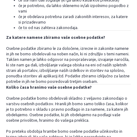
če ste nam dali soglasje (ki ga lahko kadarkoli prekličete)
če je potrebno, da lahko sklenemo in/ali izpolnimo pogodbo z
vami
če je obdelava potrebna zaradi zakonitih interesov, za katere
si prizadevamo
če to od nas zahteva zakonodaja.
Za katere namene zbiramo vaše osebne podatke?
Osebne podatke zbiramo le za določene, izrecne in zakonite namene
in jih ne bomo obdelovali na noben način, ki ni združljiv s temi nameni.
Takšen namen je lahko odgovor na povpraševanje, izvajanje naročila,
ki ste nam ga dali, izboljšanje vašega obiska na eni od naših spletnih
strani ali portalov, izboljšanje naših izdelkov in storitev na splošno,
ponudba storitev ali aplikacij itd. Podatke zbiramo izključno za lastne
potrebe in jih ne bomo posredovali tretjim osebam.
Koliko časa hranimo vaše osebne podatke?
Osebne podatke bomo obdelovali skladno z veljavno zakonodajo o
varstvu osebnih podatkov. Hranili jih bomo samo toliko časa, kolikor
je to potrebno v skladu s pravno podlago in za namene, za katere jih
obdelujemo. Osebne podatke, ki jih obdelujemo na podlagi vaše
osebne privolitve, hranimo do vašega preklica.
Po preteku obdobja hrambe bomo osebne podatke učinkovito in
trajno izbrisali. Na vašo zahtevo, ki jo lahko posredujete na