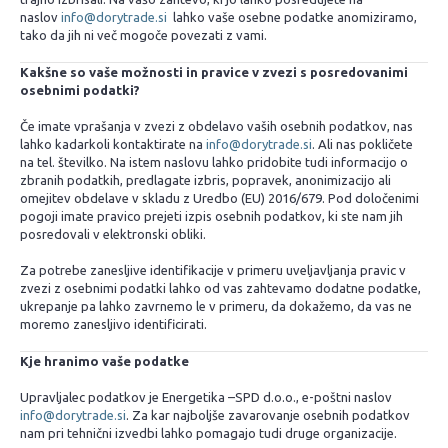
naslov
info@dorytrade.si
lahko vaše osebne podatke anomiziramo,
tako da jih ni več mogoče povezati z vami.
Kakšne so vaše možnosti in pravice v zvezi s posredovanimi
osebnimi podatki?
Če imate vprašanja v zvezi z obdelavo vaših osebnih podatkov, nas
lahko kadarkoli kontaktirate na
info@dorytrade.si
. Ali nas pokličete
na tel. številko. Na istem naslovu lahko pridobite tudi informacijo o
zbranih podatkih, predlagate izbris, popravek, anonimizacijo ali
omejitev obdelave v skladu z Uredbo (EU) 2016/679. Pod določenimi
pogoji imate pravico prejeti izpis osebnih podatkov, ki ste nam jih
posredovali v elektronski obliki.
Za potrebe zanesljive identifikacije v primeru uveljavljanja pravic v
zvezi z osebnimi podatki lahko od vas zahtevamo dodatne podatke,
ukrepanje pa lahko zavrnemo le v primeru, da dokažemo, da vas ne
moremo zanesljivo identificirati.
Kje hranimo vaše podatke
Upravljalec podatkov je Energetika –SPD d.o.o., e-poštni naslov
info@dorytrade.si
. Za kar najboljše zavarovanje osebnih podatkov
nam pri tehnični izvedbi lahko pomagajo tudi druge organizacije.