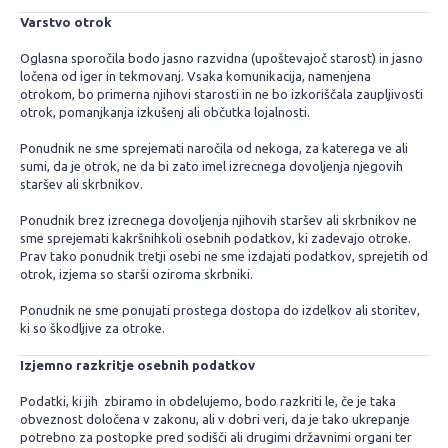
Varstvo otrok
Oglasna sporočila bodo jasno razvidna (upoštevajoč starost) in jasno
ločena od iger in tekmovanj. Vsaka komunikacija, namenjena
otrokom, bo primerna njihovi starosti in ne bo izkoriščala zaupljivosti
otrok, pomanjkanja izkušenj ali občutka lojalnosti.
Ponudnik ne sme sprejemati naročila od nekoga, za katerega ve ali
sumi, da je otrok, ne da bi zato imel izrecnega dovoljenja njegovih
staršev ali skrbnikov.
Ponudnik brez izrecnega dovoljenja njihovih staršev ali skrbnikov ne
sme sprejemati kakršnihkoli osebnih podatkov, ki zadevajo otroke.
Prav tako ponudnik tretji osebi ne sme izdajati podatkov, sprejetih od
otrok, izjema so starši oziroma skrbniki.
Ponudnik ne sme ponujati prostega dostopa do izdelkov ali storitev,
ki so škodljive za otroke.
Izjemno razkritje osebnih podatkov
Podatki, ki jih zbiramo in obdelujemo, bodo razkriti le, če je taka
obveznost določena v zakonu, ali v dobri veri, da je tako ukrepanje
potrebno za postopke pred sodišči ali drugimi državnimi organi ter