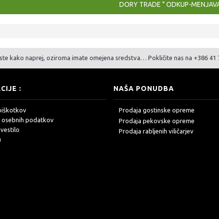
DORY TRADE " ODKUP-MENJAVA
ste kako naprej, oziroma imate omejena sredstva… Pokličite nas na +386 41 7
CIJE :
NAŠA PONUDBA
piškotkov
Prodaja gostinske opreme
 osebnih podatkov
Prodaja pekovske opreme
vestilo
Prodaja rabljenih viličarjev
u