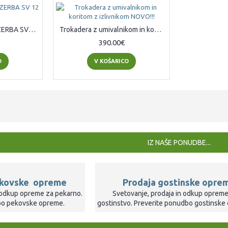
SALAMOREZNICA BIZERBA SV 12 D
Trokadera z umivalnikom in koritom z izlivnikom NOVO!!!
390.00€
O
V KOŠARICO
o digital
IZ NAŠE PONUDBE...
 12
ške izdelave
ekovske opreme
Prodaja gostinske opre
n odkup opreme za pekarno.
Svetovanje, prodaja in odkup opreme
bo pekovske opreme.
gostinstvo. Preverite ponudbo gostinske