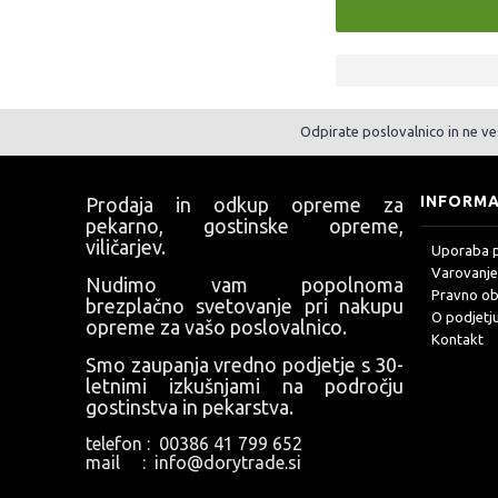
Odpirate poslovalnico in ne ve
INFORMA
Prodaja in odkup opreme za
pekarno, gostinske opreme,
viličarjev.
Uporaba 
Varovanje
Nudimo vam popolnoma
Pravno ob
brezplačno svetovanje pri nakupu
O podjetj
opreme za vašo poslovalnico.
Kontakt
Smo zaupanja vredno podjetje s 30-
letnimi izkušnjami na področju
gostinstva in pekarstva.
telefon : 00386 41 799 652
mail : info@dorytrade.si