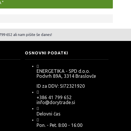
 "
99 652 ali nam pišite še danes!
OSNOVNI PODATKI
ENERGETIKA - SPD d.o.o.
Podvrh 89A, 3314 Braslovče
ID za DDV: SI72321920
+386 41 799 652
info@dorytrade.si
Delovni čas
Pon. - Pet. 8:00 - 16:00