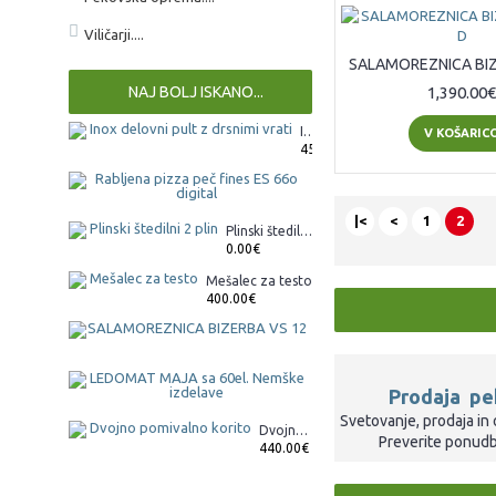
Viličarji....
NAJ BOLJ ISKANO...
1,390.00€
Inox delovni pult z drsnimi vrati
V KOŠARIC
450.00€
Rabljena pizza peč fines ES 66
800.00€
|<
<
1
2
Plinski štedilni 2 plin
0.00€
Mešalec za testo
400.00€
SALAMOREZNICA BIZERBA VS
890.00€
LEDOMAT MAJA sa 60el. Nem
Prodaja p
0.00€
Svetovanje, prodaja i
Dvojno pomivalno korito
Preverite ponud
440.00€