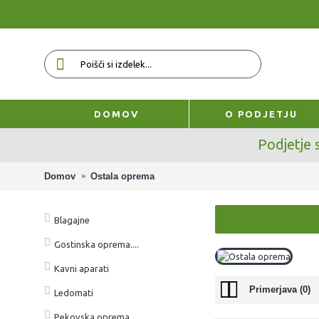
DOMOV
O PODJETJU
Podjetje 
Domov
Ostala oprema
Blagajne
Gostinska oprema....
Kavni aparati
Primerjava (0)
Ledomati
Pekovska oprema....