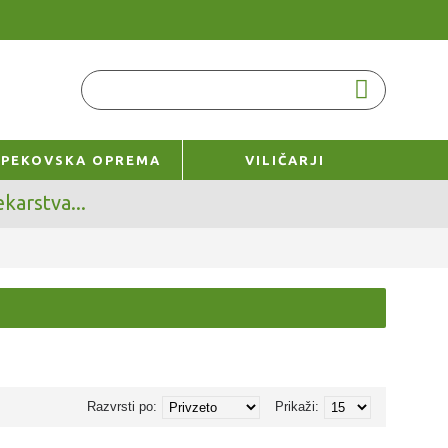
0 izdelek(ov) - 0.00€
PEKOVSKA OPREMA
VILIČARJI
karstva...
Razvrsti po:
Prikaži: