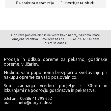
Dodajte na seznam želja
Primerjajte ta izdelek
Odpirate poslovalnico in ne veste kako naprej, oziroma imate
omejena sredstva… Pokličite nas na +386 41 799 652 ali nam
pišite še danes!
Prodaja in odkup opreme za pekarno, gostinske
opreme, viličarjev.
Nudimo vam popolnoma brezplačno svetovanje pri
nakupu opreme za vašo poslovalnico.
Smo zaupanja vredno podjetje s 30-letnimi
izkušnjami na področju gostinstva in pekarstva.
telefon : 00386 41 799 652
mail : info@dorytrade.si