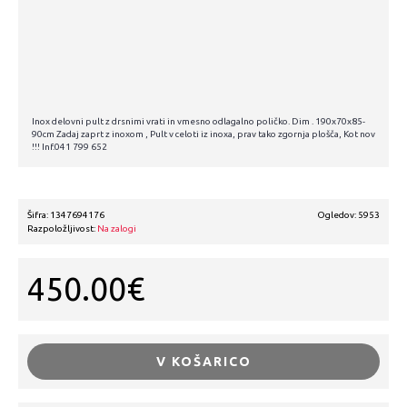
Inox delovni pult z drsnimi vrati in vmesno odlagalno poličko. Dim . 190x70x85-
90cm Zadaj zaprt z inoxom , Pult v celoti iz inoxa, prav tako zgornja plošča, Kot nov
!!! Inf.041 799 652
Šifra:
1347694176
Ogledov: 5953
Razpoložljivost:
Na zalogi
450.00€
V KOŠARICO