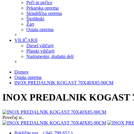
Peči in pečice
Pekarska oprema
Skladiščna oprema
Štedilniki
Žari
Ostala oprema
+
VILIČARJI
Diesel viličarji
Plinski viličarji
Nadomestni, dodatni deli
+
Domov
Ostala oprema
INOX PREDALNIK KOGAST 70X40X85-90CM
INOX PREDALNIK KOGAST 
Povečaj si..
Pokličite nas .. ( 041 799 652 )