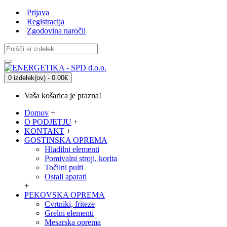
Prijava
Registracija
Zgodovina naročil
0 izdelek(ov) - 0.00€
Vaša košarica je prazna!
Domov
+
O PODJETJU
+
KONTAKT
+
GOSTINSKA OPREMA
Hladilni elementi
Pomivalni stroji, korita
Točilni pulti
Ostali aparati
+
PEKOVSKA OPREMA
Cvrtniki, friteze
Grelni elementi
Mesarska oprema