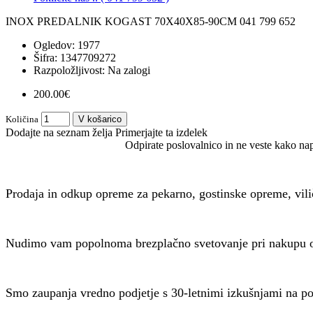
INOX PREDALNIK KOGAST 70X40X85-90CM 041 799 652
Ogledov: 1977
Šifra:
1347709272
Razpoložljivost:
Na zalogi
200.00€
Količina
V košarico
Dodajte na seznam želja
Primerjajte ta izdelek
Odpirate poslovalnico in ne veste kako na
Prodaja in odkup opreme za pekarno, gostinske opreme, vili
Nudimo vam popolnoma brezplačno svetovanje pri nakupu o
Smo zaupanja vredno podjetje s 30-letnimi izkušnjami na pod