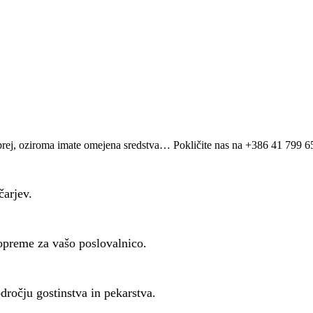
prej, oziroma imate omejena sredstva… Pokličite nas na +386 41 799 652
čarjev.
preme za vašo poslovalnico.
ročju gostinstva in pekarstva.