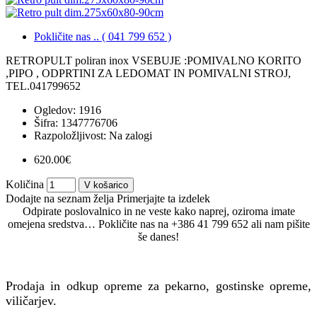
Pokličite nas .. ( 041 799 652 )
RETROPULT poliran inox VSEBUJE :POMIVALNO KORITO
,PIPO , ODPRTINI ZA LEDOMAT IN POMIVALNI STROJ,
TEL.041799652
Ogledov: 1916
Šifra:
1347776706
Razpoložljivost:
Na zalogi
620.00€
Količina
V košarico
Dodajte na seznam želja
Primerjajte ta izdelek
Odpirate poslovalnico in ne veste kako naprej, oziroma imate
omejena sredstva… Pokličite nas na +386 41 799 652 ali nam pišite
še danes!
Prodaja in odkup opreme za pekarno, gostinske opreme,
viličarjev.