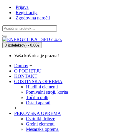
Prijava
Registracija
Zgodovina naročil
0 izdelek(ov) - 0.00€
Vaša košarica je prazna!
Domov
+
O PODJETJU
+
KONTAKT
+
GOSTINSKA OPREMA
Hladilni elementi
Pomivalni stroji, korita
Točilni pulti
Ostali aparati
+
PEKOVSKA OPREMA
Cvrtniki, friteze
Grelni elementi
Mesarska oprema