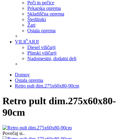
Peči in pečice
Pekarska oprema
Skladiščna oprema
Štedilniki
Žari
Ostala oprema
+
VILIČARJI
Diesel viličarji
Plinski viličarji
Nadomestni, dodatni deli
+
Domov
Ostala oprema
Retro pult dim.275x60x80-90cm
Retro pult dim.275x60x80-
90cm
Povečaj si..