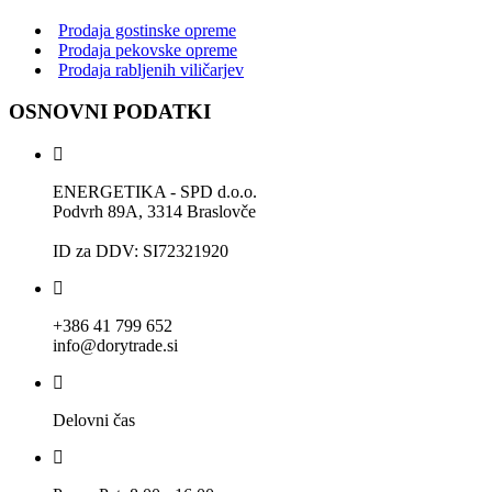
Prodaja gostinske opreme
Prodaja pekovske opreme
Prodaja rabljenih viličarjev
OSNOVNI PODATKI
ENERGETIKA - SPD d.o.o.
Podvrh 89A, 3314 Braslovče
ID za DDV: SI72321920
+386 41 799 652
info@dorytrade.si
Delovni čas