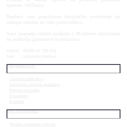
opreme, viličarjev.
Nudimo vam popolnoma brezplačno svetovanje pri
nakupu opreme za vašo poslovalnico.
Smo zaupanja vredno podjetje s 30-letnimi izkušnjami
na področju gostinstva in pekarstva.
telefon : 00386 41 799 652
mail : info@dorytrade.si
INFORMACIJE :
Uporaba piškotkov
Varovanje osebnih podatkov
Pravno obvestilo
O podjetju
Kontakt
NAŠA PONUDBA
Prodaja gostinske opreme