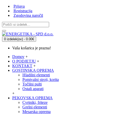
Prijava
Registracija
Zgodovina naročil
0 izdelek(ov) - 0.00€
Vaša košarica je prazna!
Domov
+
O PODJETJU
+
KONTAKT
+
GOSTINSKA OPREMA
Hladilni elementi
Pomivalni stroji, korita
Točilni pulti
Ostali aparati
+
PEKOVSKA OPREMA
Cvrtniki, friteze
Grelni elementi
Mesarska oprema