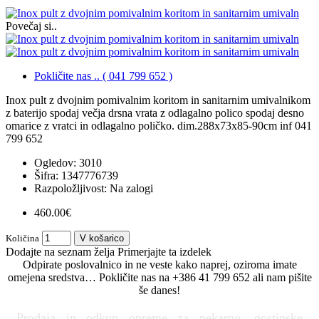
Povečaj si..
Pokličite nas .. ( 041 799 652 )
Inox pult z dvojnim pomivalnim koritom in sanitarnim umivalnikom
z baterijo spodaj večja drsna vrata z odlagalno polico spodaj desno
omarice z vratci in odlagalno poličko. dim.288x73x85-90cm inf 041
799 652
Ogledov: 3010
Šifra:
1347776739
Razpoložljivost:
Na zalogi
460.00€
Količina
V košarico
Dodajte na seznam želja
Primerjajte ta izdelek
Odpirate poslovalnico in ne veste kako naprej, oziroma imate
omejena sredstva… Pokličite nas na +386 41 799 652 ali nam pišite
še danes!
Prodaja in odkup opreme za pekarno, gostinske