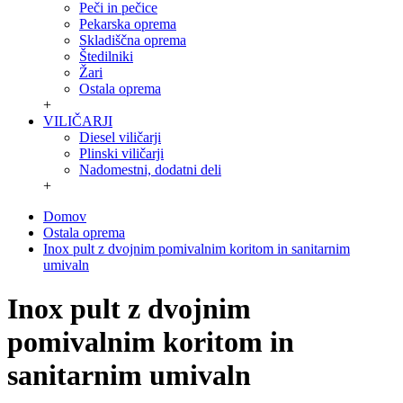
Peči in pečice
Pekarska oprema
Skladiščna oprema
Štedilniki
Žari
Ostala oprema
+
VILIČARJI
Diesel viličarji
Plinski viličarji
Nadomestni, dodatni deli
+
Domov
Ostala oprema
Inox pult z dvojnim pomivalnim koritom in sanitarnim
umivaln
Inox pult z dvojnim
pomivalnim koritom in
sanitarnim umivaln