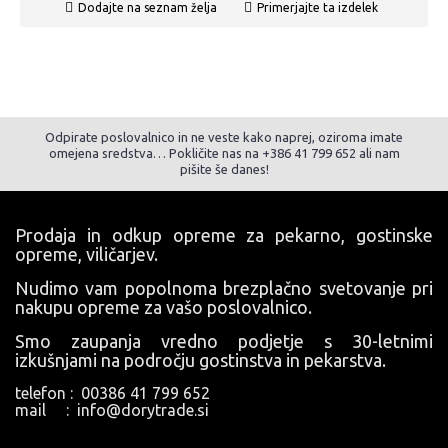
Dodajte na seznam želja
Primerjajte ta izdelek
Odpirate poslovalnico in ne veste kako naprej, oziroma imate
omejena sredstva… Pokličite nas na +386 41 799 652 ali nam
pišite še danes!
Prodaja in odkup opreme za pekarno, gostinske
opreme, viličarjev.
Nudimo vam popolnoma brezplačno svetovanje pri
nakupu opreme za vašo poslovalnico.
Smo zaupanja vredno podjetje s 30-letnimi
izkušnjami na področju gostinstva in pekarstva.
telefon : 00386 41 799 652
mail : info@dorytrade.si