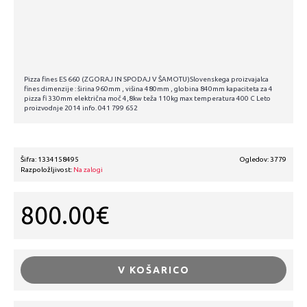
Pizza fines ES 660 (ZGORAJ IN SPODAJ V ŠAMOTU)Slovenskega proizvajalca
fines dimenzije : širina 960mm , višina 480mm , globina 840mm kapaciteta za 4
pizza fi 330mm električna moč 4,8kw teža 110kg max temperatura 400 C Leto
proizvodnje 2014 info. 041 799 652
Šifra:
1334158495
Ogledov: 3779
Razpoložljivost:
Na zalogi
800.00€
V KOŠARICO